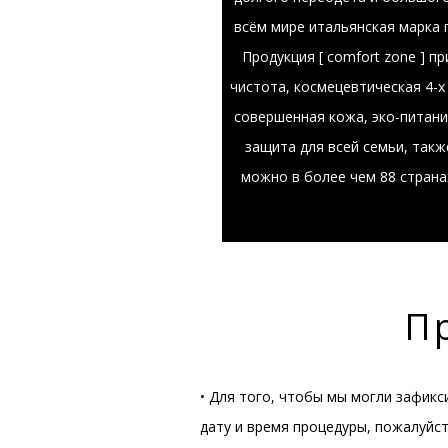
всём мире итальянская марка 
Продукция [ comfort zone ] 
чистота, космецевтическая 4-
совершенная кожа, эко-питани
защита для всей семьи, такж
можно в более чем 88 странах
П
• Для того, чтобы мы могли зафикс
дату и время процедуры, пожалуйст