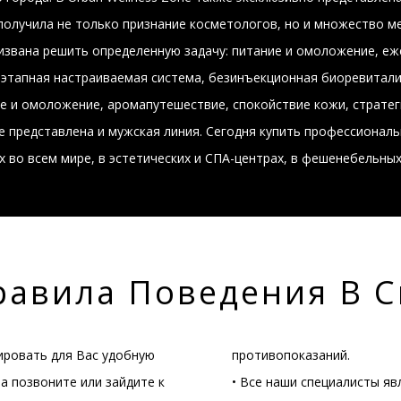
получила не только признание косметологов, но и множество м
призвана решить определенную задачу: питание и омоложение, е
х этапная настраиваемая система, безинъекционная биоревитали
е и омоложение, аромапутешествие, спокойствие кожи, стратег
е представлена и мужская линия. Сегодня купить профессиональ
 во всем мире, в эстетических и СПА-центрах, в фешенебельных
равила Поведения В С
ировать для Вас удобную
противопоказаний.
а позвоните или зайдите к
• Все наши специалисты я