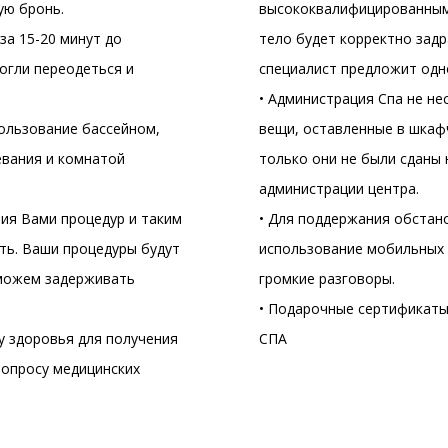
ую бронь.
высококвалифицированным
за 15-20 минут до
тело будет корректно зад
огли переодеться и
специалист предложит одн
• Администрация Спа не не
пользование бассейном,
вещи, оставленные в шкафч
евания и комнатой
только они не были сданы 
администрации центра.
тия Вами процедур и таким
• Для поддержания обстан
ть. Ваши процедуры будут
использование мобильных 
 можем задерживать
громкие разговоры.
• Подарочные сертификаты
у здоровья для получения
СПА
опросу медицинских