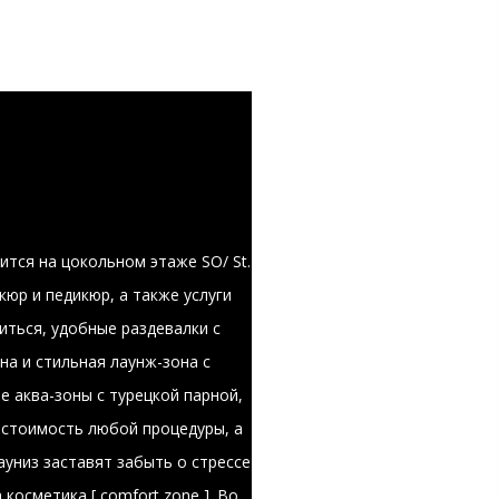
ится на цокольном этаже SO/ St.
кюр и педикюр, а также услуги
иться, удобные раздевалки с
а и стильная лаунж-зона с
 аква-зоны с турецкой парной,
 стоимость любой процедуры, а
униз заставят забыть о стрессе
косметика [ comfort zone ]. Во