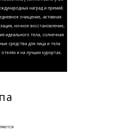
еждународных наград и премий.
жедневное очищение, активная
зация, ночное восстановление,
ия идеального тела, солнечная
ные средства для лица и тела
 отелях и на лучших курортах.
па
вляются