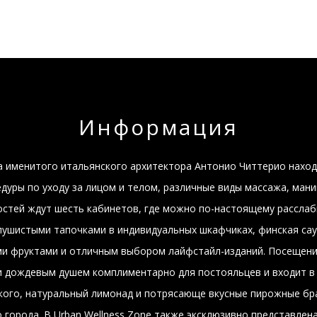
Информация
а именитого итальянского архитектора Антонио Читтерио наход
едуры по уходу за лицом и телом, различные виды массажа, мани
остей ждут шесть кабинетов, где можно по-настоящему расслаб
ушистыми тапочками в индивидуальных шкафчиках, финская саун
и фруктами и отличным выбором лайфстайл-изданий. Посещение
и дождевым душем комплиментарно для постояльцев и входит в
ого, натуральный лимонад и потрясающе вкусные пирожные бра
города. В Urban Wellness Zone также эксклюзивно представлена 