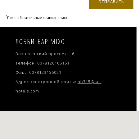
*
Поля, обязательные к заполнению
ЛОББИ-БАР MIXO
Вознесенский проспект, 6
Телефон: 0078126106161
Факс: 0078123156021
Адрес электронной почты:
hb315@so-
hotels.com